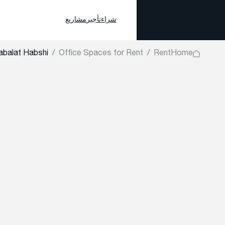
شراء
تأجير
مشاريع
abalat Habshi
Office Spaces for Rent
Rent
Home