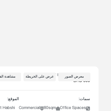
OFFICE FOR RENT IN JABALAT HABSHI
معرض الصور
عرض على الخريطة
مشاهدة الفي
BHD 300
سمات:
الموقع:
t Habshi
Commercial
80sqm
Office Spaces